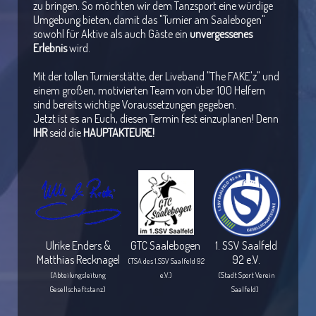
zu bringen. So möchten wir dem Tanzsport eine würdige
Umgebung bieten, damit das "Turnier am Saalebogen"
sowohl für Aktive als auch Gäste ein
unvergessenes
Erlebnis
wird.
Mit der tollen Turnierstätte, der Liveband "The FAKE'z" und
einem großen, motivierten Team von über 100 Helfern
sind bereits wichtige Voraussetzungen gegeben.
Jetzt ist es an Euch, diesen Termin fest einzuplanen! Denn
IHR
seid die
HAUPTAKTEURE!
Ulrike Enders &
GTC Saalebogen
1. SSV Saalfeld
Matthias Recknagel
92 e.V.
(TSA des 1.SSV Saalfeld 92
(Abteilungsleitung
e.V.)
(Stadt Sport Verein
Gesellschaftstanz)
Saalfeld)