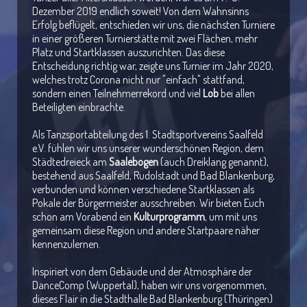
Dezember 2019 endlich soweit! Von dem Wahnsinns
Erfolg beflügelt, entschieden wir uns, die nächsten Turniere
in einer größeren Turnierstätte mit zwei Flächen, mehr
Platz und Startklassen auszurichten. Das diese
Entscheidung richtig war, zeigte uns Turnier im Jahr 2020,
welches trotz Corona nicht nur "einfach" stattfand,
sondern einen Teilnehmerrekord und viel
Lob
bei allen
Beteiligten einbrachte.
Als Tanzsportabteilung des 1. Stadtsportvereins Saalfeld
e.V. fühlen wir uns unserer wunderschönen Region, dem
Städtedreieck am
Saalebogen
(auch Dreiklang genannt),
bestehend aus Saalfeld, Rudolstadt und Bad Blankenburg,
verbunden und können verschiedene Startklassen als
Pokale der Bürgermeister ausschreiben. Wir bieten Euch
schon am Vorabend ein
Kulturprogramm
, um mit uns
gemeinsam diese Region und andere Startpaare näher
kennenzulernen.
Inspiriert von dem Gebäude und der Atmosphäre der
DanceComp (Wuppertal), haben wir uns vorgenommen,
dieses Flair in die Stadthalle Bad Blankenburg (Thüringen)