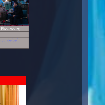
d Blankenburg
roth.de/de/