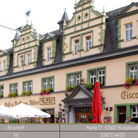
Anschrift
Markt 17 · 07407 Rudolstad
Tel.
03672 44 03