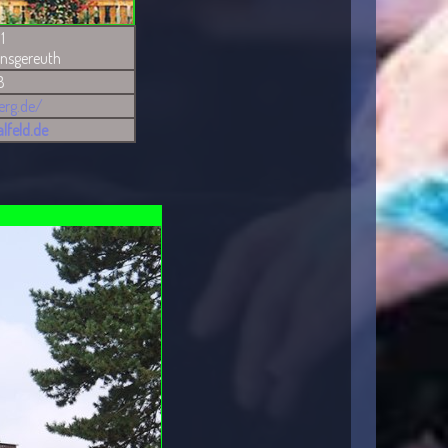
1
rnsgereuth
8
erg.de/
lfeld.de