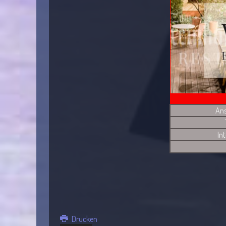
Ans
In
Drucken