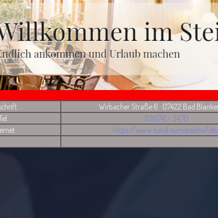
chrift
Wirbacher Straße 6 · 07422 Bad Blank
Tel.
036741 / 3470
ternet
https://www.hotel-zumsteinhof.de