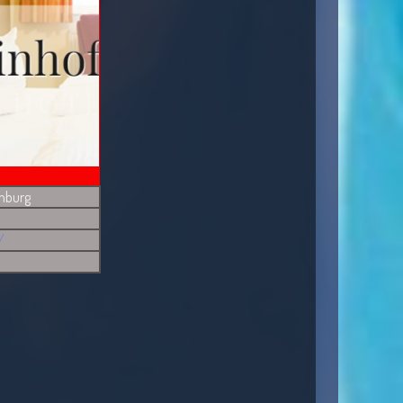
enburg
/