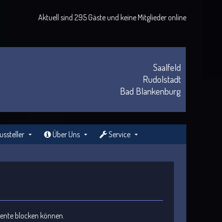
Aktuell sind 295 Gäste und keine Mitglieder online
Saalfeld
Rudolstadt
Bad Blankenburg
ssteller
Über Uns
Service
gente blocken können.