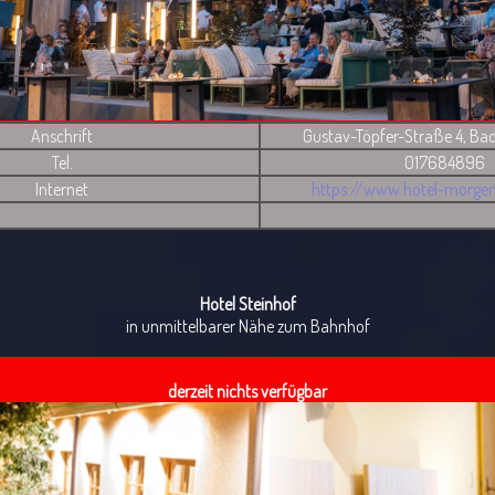
Anschrift
Gustav-Töpfer-Straße 4, Ba
Tel.
017684896
Internet
https://www.hotel-morgen
Hotel Steinhof
in unmittelbarer Nähe zum Bahnhof
derzeit nichts verfügbar