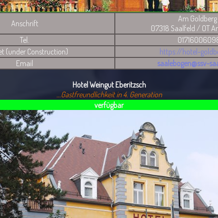
Am Goldberg 
Anschrift
07318 Saalfeld / OT A
Tel.
0171600609
et (under Construction)
https://hotel-goldb
Email
saalebogen@ssv-saa
Hotel Weingut Eberitzsch
...Gastfreundlichkeit in 4. Generation
verfügbar