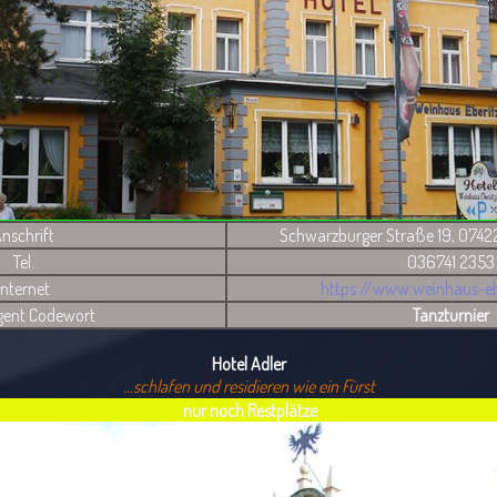
nschrift
Schwarzburger Straße 19, 0742
Tel.
036741 2353
Internet
https://www.weinhaus-eb
gent Codewort
Tanzturnier
Hotel Adler
...schlafen und residieren wie ein Fürst
nur noch Restplätze